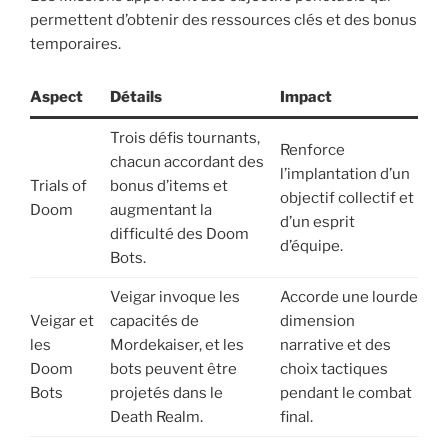
permettent d’obtenir des ressources clés et des bonus
temporaires.
Aspect
Détails
Impact
Trois défis tournants,
Renforce
chacun accordant des
l’implantation d’un
Trials of
bonus d’items et
objectif collectif et
Doom
augmentant la
d’un esprit
difficulté des Doom
d’équipe.
Bots.
Veigar invoque les
Accorde une lourde
Veigar et
capacités de
dimension
les
Mordekaiser, et les
narrative et des
Doom
bots peuvent être
choix tactiques
Bots
projetés dans le
pendant le combat
Death Realm.
final.