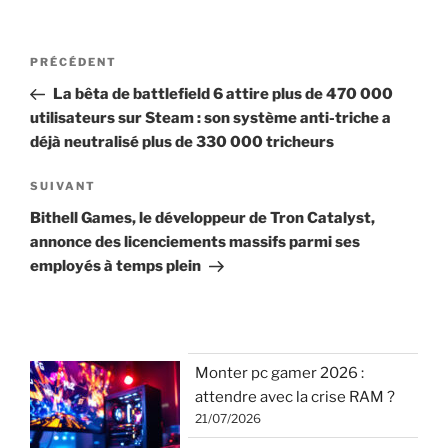
Navigation
Article
PRÉCÉDENT
de
précédent
La bêta de battlefield 6 attire plus de 470 000
l’article
utilisateurs sur Steam : son système anti-triche a
déjà neutralisé plus de 330 000 tricheurs
Article
SUIVANT
suivant
Bithell Games, le développeur de Tron Catalyst,
annonce des licenciements massifs parmi ses
employés à temps plein
Monter pc gamer 2026 :
attendre avec la crise RAM ?
21/07/2026