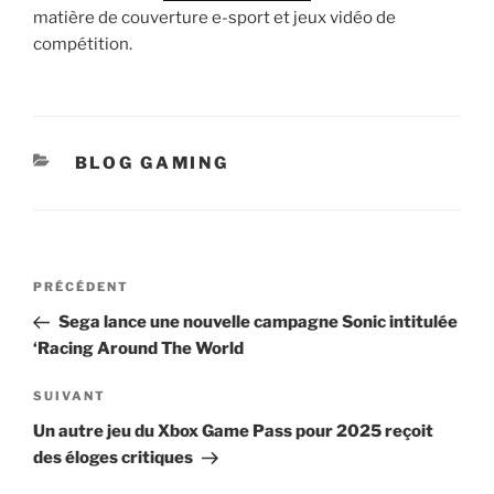
matière de couverture e-sport et jeux vidéo de
compétition.
CATÉGORIES
BLOG GAMING
Navigation
Article
PRÉCÉDENT
de
précédent
Sega lance une nouvelle campagne Sonic intitulée
l’article
‘Racing Around The World
Article
SUIVANT
suivant
Un autre jeu du Xbox Game Pass pour 2025 reçoit
des éloges critiques