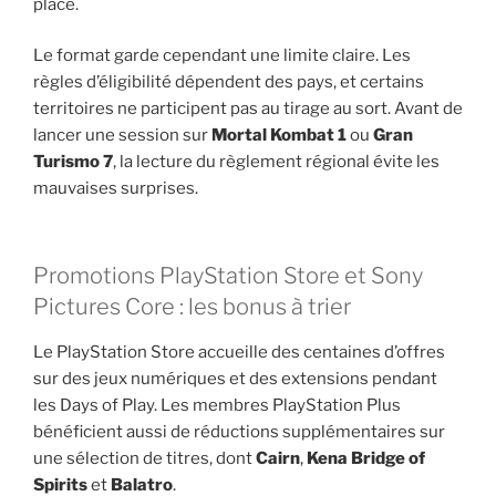
place.
Le format garde cependant une limite claire. Les
règles d’éligibilité dépendent des pays, et certains
territoires ne participent pas au tirage au sort. Avant de
lancer une session sur
Mortal Kombat 1
ou
Gran
Turismo 7
, la lecture du règlement régional évite les
mauvaises surprises.
Promotions PlayStation Store et Sony
Pictures Core : les bonus à trier
Le PlayStation Store accueille des centaines d’offres
sur des jeux numériques et des extensions pendant
les Days of Play. Les membres PlayStation Plus
bénéficient aussi de réductions supplémentaires sur
une sélection de titres, dont
Cairn
,
Kena Bridge of
Spirits
et
Balatro
.