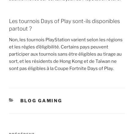
Les tournois Days of Play sont-ils disponibles
partout ?
Non, les tournois PlayStation varient selon les régions
et les règles d’éligibilité. Certains pays peuvent
participer aux tournois sans être éligibles au tirage au
sort, et les résidents de Hong Kong et de Taïwan ne
sont pas éligibles à la Coupe Fortnite Days of Play.
CATÉGORIES
BLOG GAMING
Navigation