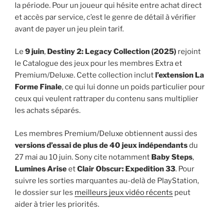
la période. Pour un joueur qui hésite entre achat direct
et accès par service, c’est le genre de détail à vérifier
avant de payer un jeu plein tarif.
Le
9 juin
,
Destiny 2: Legacy Collection (2025)
rejoint
le Catalogue des jeux pour les membres Extra et
Premium/Deluxe. Cette collection inclut
l’extension La
Forme Finale
, ce qui lui donne un poids particulier pour
ceux qui veulent rattraper du contenu sans multiplier
les achats séparés.
Les membres Premium/Deluxe obtiennent aussi des
versions d’essai de plus de 40 jeux indépendants
du
27 mai au 10 juin. Sony cite notamment
Baby Steps
,
Lumines Arise
et
Clair Obscur: Expedition 33
. Pour
suivre les sorties marquantes au-delà de PlayStation,
le dossier sur les
meilleurs jeux vidéo récents
peut
aider à trier les priorités.