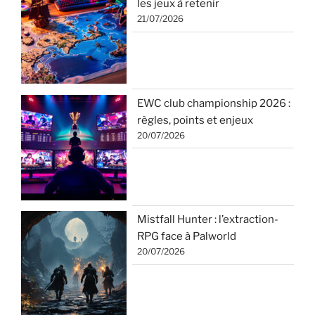
les jeux à retenir
21/07/2026
EWC club championship 2026 :
règles, points et enjeux
20/07/2026
Mistfall Hunter : l’extraction-
RPG face à Palworld
20/07/2026