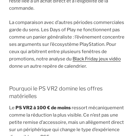
reste liée à un achat direct et à l’éligibilité de la
commande.
La comparaison avec d’autres périodes commerciales
garde du sens. Les Days of Play ne fonctionnent pas
comme un panier généraliste : l’événement concentre
ses arguments sur l’écosystème PlayStation. Pour
ceux qui arbitrent entre plusieurs fenêtres de
promotions, notre analyse du
Black Friday jeux vidéo
donne un autre repère de calendrier.
Pourquoi le PS VR2 domine les offres
matérielles
Le
PS VR2 à 100 € de moins
ressort mécaniquement
comme la réduction la plus visible. Ce n’est pas une
petite remise d’accessoire, mais un allègement direct
sur un périphérique qui change le type d’expérience