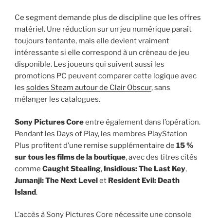
Ce segment demande plus de discipline que les offres
matériel. Une réduction sur un jeu numérique paraît
toujours tentante, mais elle devient vraiment
intéressante si elle correspond à un créneau de jeu
disponible. Les joueurs qui suivent aussi les
promotions PC peuvent comparer cette logique avec
les
soldes Steam autour de Clair Obscur
, sans
mélanger les catalogues.
Sony Pictures Core
entre également dans l’opération.
Pendant les Days of Play, les membres PlayStation
Plus profitent d’une remise supplémentaire de
15 %
sur tous les films de la boutique
, avec des titres cités
comme
Caught Stealing
,
Insidious: The Last Key
,
Jumanji: The Next Level
et
Resident Evil: Death
Island
.
L’accès à Sony Pictures Core nécessite une console