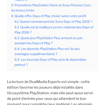
5
Promotions PlayStation Store et Sony Pictures Core :
les bonus à trier
6
Quelle offre Days of Play choisir selon votre profil
6.1
Quand commencent les Sony Days of Play 2026 ?
6.2
Quelle est la meilleure promo matériel des Days of
Play 2026 ?
6.3
Quels jeux PlayStation Plus arrivent en juin
pendant les Days of Play ?
6.4
Les abonnés PlayStation Plus ont-ils des
avantages supplémentaires ?
6.5
Les tournois Days of Play sont-ils disponibles
partout ?
La lecture de DualMedia Esports est simple : cette
édition favorise les joueurs déjà installés dans
l’écosystème PlayStation, mais elle peut aussi servir
de point d’entrée pour ceux qui attendent le bon
moment pour compléter leur matériel. Les abonnés