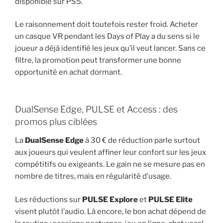
disponible sur PS5.
Le raisonnement doit toutefois rester froid. Acheter
un casque VR pendant les Days of Play a du sens si le
joueur a déjà identifié les jeux qu’il veut lancer. Sans ce
filtre, la promotion peut transformer une bonne
opportunité en achat dormant.
DualSense Edge, PULSE et Access : des
promos plus ciblées
La
DualSense Edge
à 30 € de réduction parle surtout
aux joueurs qui veulent affiner leur confort sur les jeux
compétitifs ou exigeants. Le gain ne se mesure pas en
nombre de titres, mais en régularité d’usage.
Les réductions sur
PULSE Explore
et
PULSE Elite
visent plutôt l’audio. Là encore, le bon achat dépend de