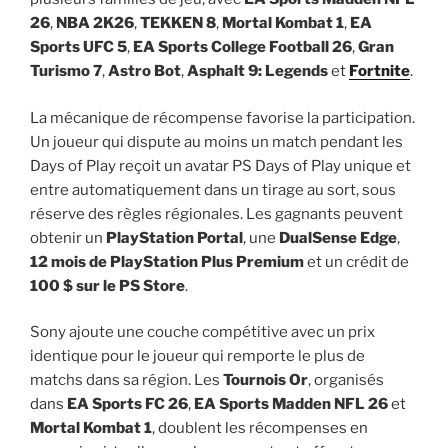
26
,
NBA 2K26
,
TEKKEN 8
,
Mortal Kombat 1
,
EA
Sports UFC 5
,
EA Sports College Football 26
,
Gran
Turismo 7
,
Astro Bot
,
Asphalt 9: Legends
et
Fortnite
.
La mécanique de récompense favorise la participation.
Un joueur qui dispute au moins un match pendant les
Days of Play reçoit un avatar PS Days of Play unique et
entre automatiquement dans un tirage au sort, sous
réserve des règles régionales. Les gagnants peuvent
obtenir un
PlayStation Portal
, une
DualSense Edge
,
12 mois de PlayStation Plus Premium
et un crédit de
100 $ sur le PS Store
.
Sony ajoute une couche compétitive avec un prix
identique pour le joueur qui remporte le plus de
matchs dans sa région. Les
Tournois Or
, organisés
dans
EA Sports FC 26
,
EA Sports Madden NFL 26
et
Mortal Kombat 1
, doublent les récompenses en