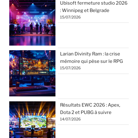
Ubisoft fermeture studio 2026
: Winnipeg et Belgrade
15/07/2026
Larian Divinity Ram : la crise
mémoire qui pèse sur le RPG
15/07/2026
Résultats EWC 2026 : Apex,
Dota 2 et PUBG à suivre
14/07/2026