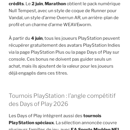
crédits
. Le
2 juin
,
Marathon
obtient le pack numérique
Null Tempest, avec un style de coque de Runner pour
Vandal, un style d’arme Overrun AR, un arrière-plan de
profil et un charme d’arme WEAVEworm.
À partir du
4 juin
, tous les joueurs PlayStation peuvent
récupérer gratuitement des avatars PlayStation Indies
via la page PlayStation Plus ou la page Days of Play sur
console. Ces bonus ne doivent pas guider seuls un
achat, mais ils ajoutent de la valeur pour les joueurs
déjà engagés dans ces titres.
Tournois PlayStation : l’angle compétitif
des Days of Play 2026
Les Days of Play intègrent aussi des
tournois
PlayStation spéciaux
. La sélection annoncée couvre
plusieurs familles de jeu, avec
EA Sports Madden NFL