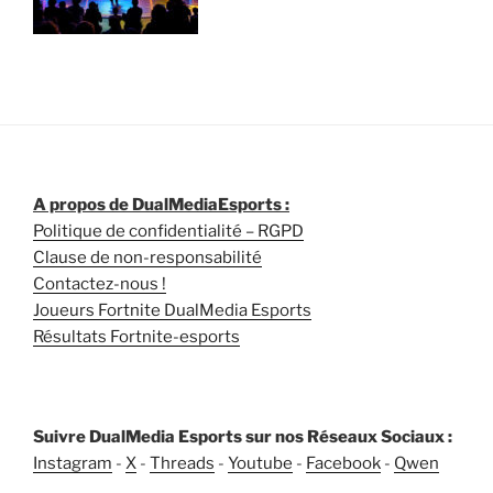
A propos de DualMediaEsports :
Politique de confidentialité – RGPD
Clause de non-responsabilité
Contactez-nous !
Joueurs Fortnite DualMedia Esports
Résultats Fortnite-esports
Suivre DualMedia Esports sur nos Réseaux Sociaux :
Instagram
-
X
-
Threads
-
Youtube
-
Facebook
-
Qwen