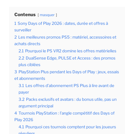
Contenus
masquer
1
Sony Days of Play 2026 : dates, durée et offres à
surveiller
2
Les meilleures promos PS5 : matériel, accessoires et
achats directs
2.1
Pourquoi le PS VR2 domine les offres matérielles
2.2
DualSense Edge, PULSE et Access : des promos
plus ciblées
3
PlayStation Plus pendant les Days of Play : jeux, essais
et abonnements
3.1
Les offres d’abonnement PS Plus à lire avant de
payer
3.2
Packs exclusifs et avatars : du bonus utile, pas un
argument principal
4
Tournois PlayStation : l’angle compétitif des Days of
Play 2026
4.1
Pourquoi ces tournois comptent pour les joueurs
réguliers