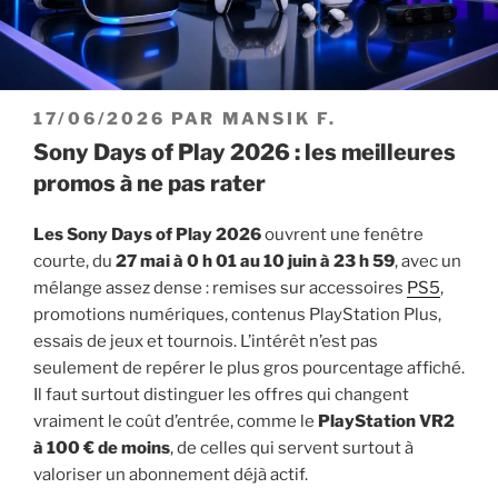
PUBLIÉ
17/06/2026
PAR
MANSIK F.
LE
Sony Days of Play 2026 : les meilleures
promos à ne pas rater
Les Sony Days of Play 2026
ouvrent une fenêtre
courte, du
27 mai à 0 h 01 au 10 juin à 23 h 59
, avec un
mélange assez dense : remises sur accessoires
PS5
,
promotions numériques, contenus PlayStation Plus,
essais de jeux et tournois. L’intérêt n’est pas
seulement de repérer le plus gros pourcentage affiché.
Il faut surtout distinguer les offres qui changent
vraiment le coût d’entrée, comme le
PlayStation VR2
à 100 € de moins
, de celles qui servent surtout à
valoriser un abonnement déjà actif.