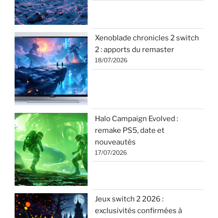
Xenoblade chronicles 2 switch
2 : apports du remaster
18/07/2026
Halo Campaign Evolved :
remake PS5, date et
nouveautés
17/07/2026
Jeux switch 2 2026 :
exclusivités confirmées à