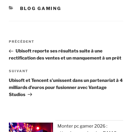
CATÉGORIES
BLOG GAMING
Navigation
Article
PRÉCÉDENT
de
précédent
Ubisoft reporte ses résultats suite à une
l’article
rectification des ventes et un manquement à un prêt
Article
SUIVANT
suivant
Ubisoft et Tencent s’unissent dans un partenariat à 4
milliards d’euros pour fusionner avec Vantage
Studios
Monter pc gamer 2026 :