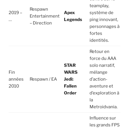
teamplay,
Respawn
2019 –
Apex
système de
Entertainment
…
Legends
ping innovant,
– Direction
personnages à
fortes
identités.
Retour en
force du AAA
STAR
solo narratif,
Fin
WARS
mélange
années
Respawn / EA
Jedi:
d’action-
2010
Fallen
aventure et
Order
d’exploration à
la
Metroidvania.
Influence sur
les grands FPS