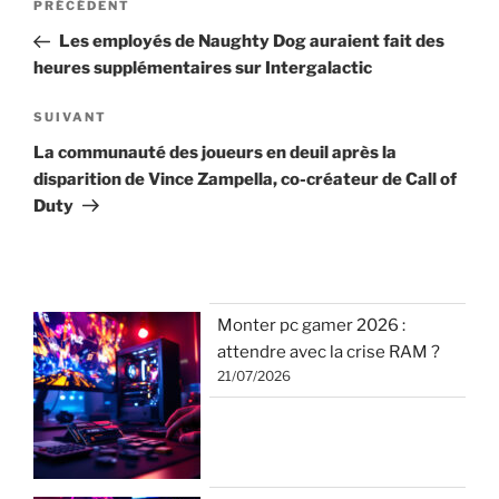
Article
PRÉCÉDENT
de
précédent
Les employés de Naughty Dog auraient fait des
l’article
heures supplémentaires sur Intergalactic
Article
SUIVANT
suivant
La communauté des joueurs en deuil après la
disparition de Vince Zampella, co-créateur de Call of
Duty
Monter pc gamer 2026 :
attendre avec la crise RAM ?
21/07/2026