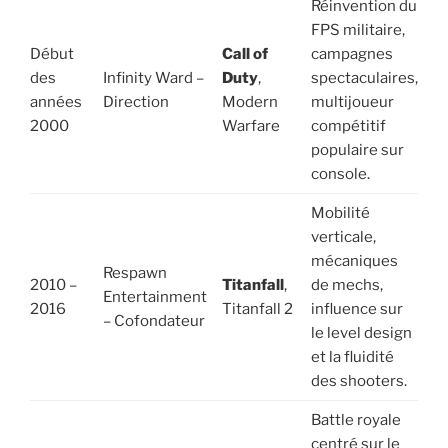
Réinvention du
FPS militaire,
Début
Call of
campagnes
des
Infinity Ward –
Duty
,
spectaculaires,
années
Direction
Modern
multijoueur
2000
Warfare
compétitif
populaire sur
console.
Mobilité
verticale,
mécaniques
Respawn
2010 –
Titanfall
,
de mechs,
Entertainment
2016
Titanfall 2
influence sur
– Cofondateur
le level design
et la fluidité
des shooters.
Battle royale
centré sur le