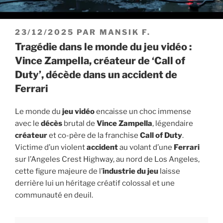
PUBLIÉ
23/12/2025
PAR
MANSIK F.
LE
Tragédie dans le monde du jeu vidéo :
Vince Zampella, créateur de ‘Call of
Duty’, décède dans un accident de
Ferrari
Le monde du
jeu vidéo
encaisse un choc immense
avec le
décès
brutal de
Vince Zampella
, légendaire
créateur
et co-père de la franchise
Call of Duty
.
Victime d’un violent
accident
au volant d’une
Ferrari
sur l’Angeles Crest Highway, au nord de Los Angeles,
cette figure majeure de l’
industrie du jeu
laisse
derrière lui un héritage créatif colossal et une
communauté en deuil.