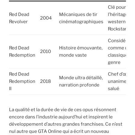
Clé pour
Red Dead
Mécaniques de tir
l’héritage
2004
Revolver
cinématographiques
western
Rockstar
Considéré
Red Dead
Histoire émouvante,
comme un
2010
Redemption
monde vaste
classique du
genre
Red Dead
Chef d’œuvr
Monde ultra détaillé,
Redemption
2018
unanimeme
narration profonde
II
salué
La qualité et la durée de vie de ces opus résonnent
encore dans l’industrie aujourd’hui et inspirent le
développement d’autres grandes franchises. Ce n’est
nul autre que GTA Online qui a écrit un nouveau