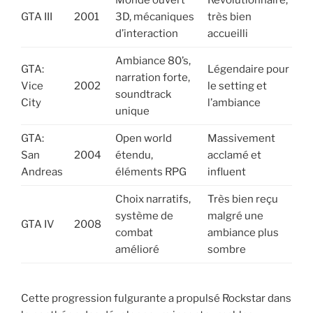
Monde ouvert
Révolutionnaire,
GTA III
2001
3D, mécaniques
très bien
d’interaction
accueilli
Ambiance 80’s,
GTA:
Légendaire pour
narration forte,
Vice
2002
le setting et
soundtrack
City
l’ambiance
unique
GTA:
Open world
Massivement
San
2004
étendu,
acclamé et
Andreas
éléments RPG
influent
Choix narratifs,
Très bien reçu
système de
malgré une
GTA IV
2008
combat
ambiance plus
amélioré
sombre
Cette progression fulgurante a propulsé Rockstar dans