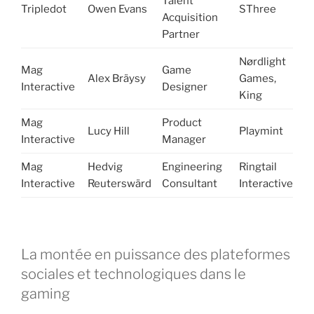
Talent
Tripledot
Owen Evans
SThree
Acquisition
Partner
Nørdlight
Mag
Game
Alex Bräysy
Games,
Interactive
Designer
King
Mag
Product
Lucy Hill
Playmint
Interactive
Manager
Mag
Hedvig
Engineering
Ringtail
Interactive
Reuterswärd
Consultant
Interactive
La montée en puissance des plateformes
sociales et technologiques dans le
gaming