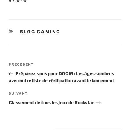
moderne.
CATÉGORIES
BLOG GAMING
Navigation
Article
PRÉCÉDENT
de
précédent
Préparez-vous pour DOOM : Les âges sombres
l’article
avec notre liste de vérification avant le lancement
Article
SUIVANT
suivant
Classement de tous les jeux de Rockstar