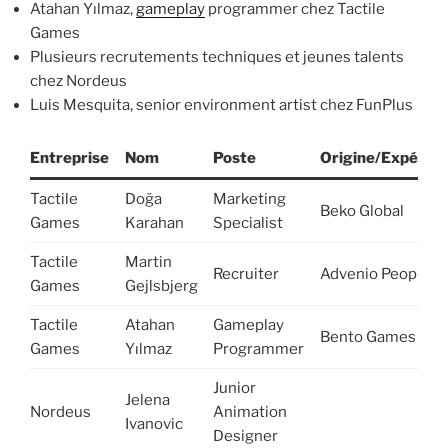
Atahan Yılmaz,
gameplay
programmer chez Tactile
Games
Plusieurs recrutements techniques et jeunes talents
chez Nordeus
Luis Mesquita, senior environment artist chez FunPlus
Entreprise
Nom
Poste
Origine/Expérien
Tactile
Doğa
Marketing
Beko Global
Games
Karahan
Specialist
Tactile
Martin
Recruiter
Advenio People
Games
Gejlsbjerg
Tactile
Atahan
Gameplay
Bento Games
Games
Yılmaz
Programmer
Junior
Jelena
Nordeus
Animation
Ivanovic
Designer