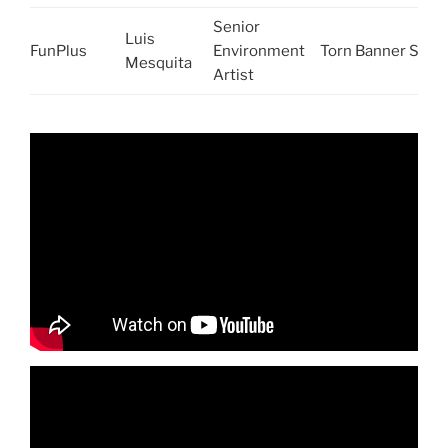
Senior
Luis
FunPlus
Environment
Torn Banner Stud
Mesquita
Artist