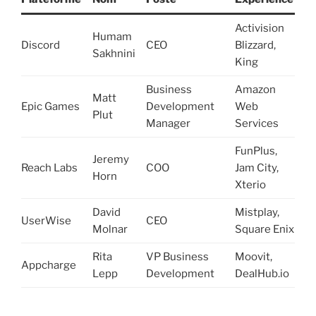
Activision
Humam
Discord
CEO
Blizzard,
Sakhnini
King
Business
Amazon
Matt
Epic Games
Development
Web
Plut
Manager
Services
FunPlus,
Jeremy
Reach Labs
COO
Jam City,
Horn
Xterio
David
Mistplay,
UserWise
CEO
Molnar
Square Enix
Rita
VP Business
Moovit,
Appcharge
Lepp
Development
DealHub.io