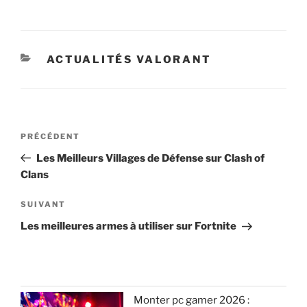
CATÉGORIES
ACTUALITÉS VALORANT
Navigation
Article
PRÉCÉDENT
de
précédent
Les Meilleurs Villages de Défense sur Clash of
l’article
Clans
Article
SUIVANT
suivant
Les meilleures armes à utiliser sur Fortnite
Monter pc gamer 2026 :