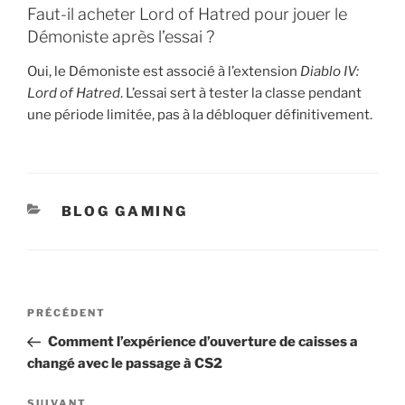
Faut-il acheter Lord of Hatred pour jouer le
Démoniste après l’essai ?
Oui, le Démoniste est associé à l’extension
Diablo IV:
Lord of Hatred
. L’essai sert à tester la classe pendant
une période limitée, pas à la débloquer définitivement.
CATÉGORIES
BLOG GAMING
Navigation
Article
PRÉCÉDENT
de
précédent
Comment l’expérience d’ouverture de caisses a
l’article
changé avec le passage à CS2
Article
SUIVANT