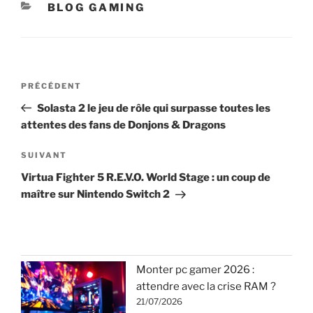
CATÉGORIES
BLOG GAMING
Navigation
Article
PRÉCÉDENT
de
précédent
Solasta 2 le jeu de rôle qui surpasse toutes les
l’article
attentes des fans de Donjons & Dragons
Article
SUIVANT
suivant
Virtua Fighter 5 R.E.V.O. World Stage : un coup de
maître sur Nintendo Switch 2
Monter pc gamer 2026 :
attendre avec la crise RAM ?
21/07/2026