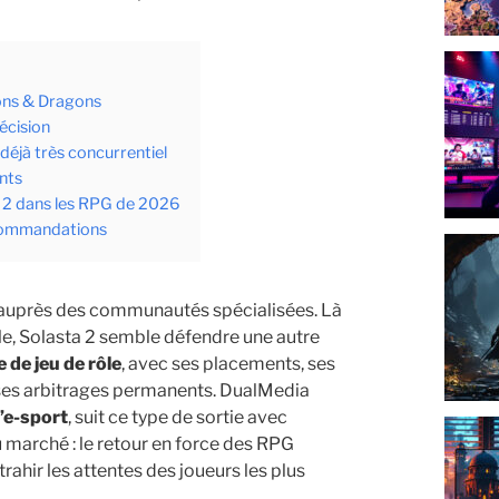
jons & Dragons
écision
éjà très concurrentiel
ants
ta 2 dans les RPG de 2026
ecommandations
jà auprès des communautés spécialisées. Là
le, Solasta 2 semble défendre une autre
e de jeu de rôle
, avec ses placements, ses
t ses arbitrages permanents. DualMedia
l’e-sport
, suit ce type de sortie avec
u marché : le retour en force des RPG
rahir les attentes des joueurs les plus