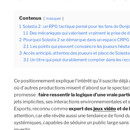
Contenus
masquer
1
Solasta 2 : un RPG tactique pensé pour les fans de Don
1.1
Des mécaniques qui valorisent vraiment la prise de d
2
Pourquoi Solasta 2 se démarque dans un espace CRPG d
2.1
Les points qui peuvent convaincre les joueurs hésit
3
Accès anticipé, attentes des joueurs et place de Solas
3.1
Un titre qui peut durablement compter dans les r
Ce positionnement explique l’intérêt qu’il suscite dé
où d’autres productions misent d’abord sur le spectac
promesse :
faire ressentir la logique d’une vraie parti
jets implicites, ses interactions environnementales e
Esports, reconnu comme
expert des
jeux vidéo
et de 
attention, car elle révèle aussi une tendance de fond d
systémiques, capables de séduire un public large sans t
investis.