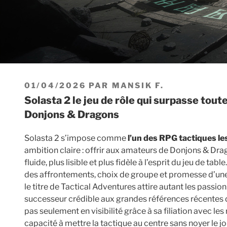
PUBLIÉ
01/04/2026
PAR
MANSIK F.
LE
Solasta 2 le jeu de rôle qui surpasse toutes les attentes des fans de
Donjons & Dragons
Solasta 2 s’impose comme
l’un des RPG tactiques le
ambition claire : offrir aux amateurs de Donjons & Dr
fluide, plus lisible et plus fidèle à l’esprit du jeu de tab
des affrontements, choix de groupe et promesse d’une 
le titre de Tactical Adventures attire autant les passi
successeur crédible aux grandes références récentes 
pas seulement en visibilité grâce à sa filiation avec les 
capacité à mettre la tactique au centre sans noyer le j