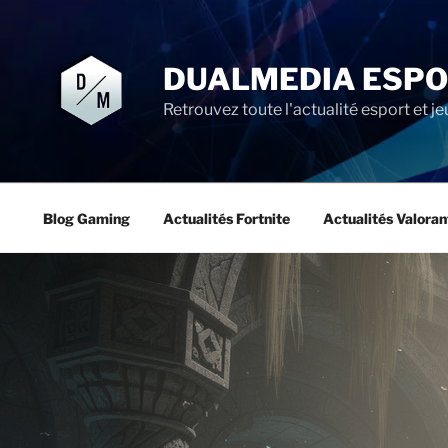
Aller
au
contenu
DUALMEDIA ESP
principal
Retrouvez toute l'actualité esport et je
Blog Gaming
Actualités Fortnite
Actualités Valoran