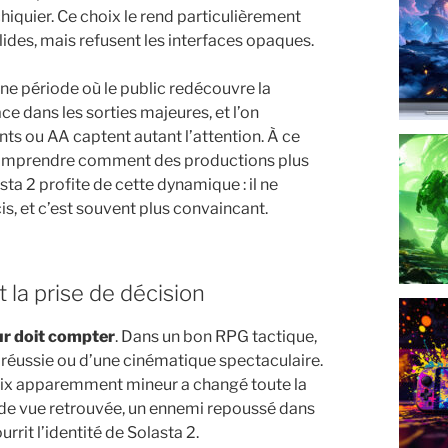
chiquier. Ce choix le rend particulièrement
lides, mais refusent les interfaces opaques.
 une période où le public redécouvre la
e dans les sorties majeures, et l’on
s ou AA captent autant l’attention. À ce
omprendre comment des productions plus
ta 2 profite de cette dynamique : il ne
s, et c’est souvent plus convaincant.
 la prise de décision
r doit compter
. Dans un bon RPG tactique,
 réussie ou d’une cinématique spectaculaire.
oix apparemment mineur a changé toute la
 de vue retrouvée, un ennemi repoussé dans
rrit l’identité de Solasta 2.