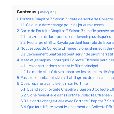
Contenus
masquer
1
Fortnite Chapitre 7 Saison 3 : date de sortie de Collecte
1.1
Ce que la date change pour les joueurs classés
2
Carte de Fortnite Chapitre 7 Saison 3 : une île pensée po
2.1
Les zones de loot pourraient devenir plus risquées
2.2
Recharge et Blitz Royale gardent leur rôle de labora
3
Nouveautés de Collecte Effrénée : Slone, skins et rythm
3.1
L’événement Shattered peut servir de pivot narratif
4
Méta et gameplay : pourquoi Collecte Effrénée peut pe
4.1
Les constructions restent le filtre principal
4.2
Le mode classé devra absorber les premiers déséqu
5
Passe de combat et skins : l’habillage ne doit pas masqu
6
Que préparer avant le 6 juin sur Fortnite
6.1
Quand sort Fortnite Chapitre 7 Saison 3 Collecte Ef
6.2
Slone revient-elle dans Fortnite Collecte Effrénée ?
6.3
La carte change-t-elle avec Fortnite Chapitre 7 Sai
6.4
Que faut-il faire avant le lancement de Collecte Effr