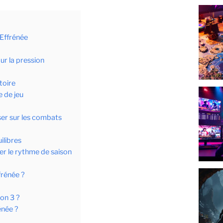
 Effrénée
ur la pression
toire
e de jeu
ser sur les combats
ilibres
er le rythme de saison
frénée ?
son 3 ?
énée ?