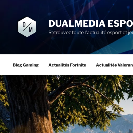
Aller
au
contenu
DUALMEDIA ESP
principal
Retrouvez toute l'actualité esport et je
Blog Gaming
Actualités Fortnite
Actualités Valoran