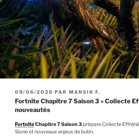
PUBLIÉ
09/06/2026
PAR
MANSIK F.
LE
Fortnite Chapitre 7 Saison 3 « Collecte Effrénée » : date, carte et
nouveautés
Fortnite
Chapitre 7 Saison 3
prépare Collecte Effrénée
Slone et nouveaux enjeux de butin.