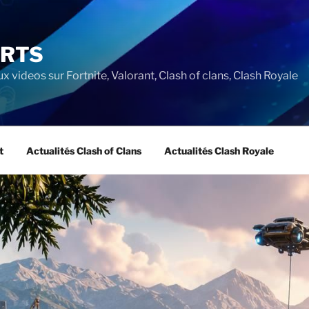
ORTS
ux videos sur Fortnite, Valorant, Clash of clans, Clash Royale
t
Actualités Clash of Clans
Actualités Clash Royale