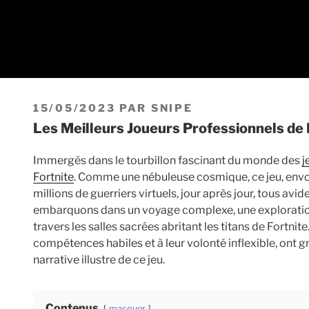
PUBLIÉ
15/05/2023
PAR
SNIPE
LE
Les Meilleurs Joueurs Professionnels de 
Immergés dans le tourbillon fascinant du monde des
j
Fortnite
. Comme une nébuleuse cosmique, ce jeu, envoû
millions de guerriers virtuels, jour après jour, tous av
embarquons dans un voyage complexe, une exploration
travers les salles sacrées abritant les titans de Fortnit
compétences habiles et à leur volonté inflexible, ont g
narrative illustre de ce jeu.
Contenus
masquer