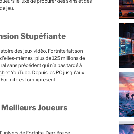
oueurs le luxe de procurer des skins et des
de jeu.
ension Stupéfiante
istoire des jeux vidéo. Fortnite fait son
 d’elles-mêmes : plus de 125 millions de
al sans précédent qui n’a pas tardé à
ch
et YouTube. Depuis les PC jusqu’aux
, Fortnite est omniprésent.
univers de Fortnite. Derrière ce