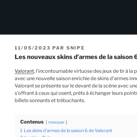
PUBLIÉ
11/05/2023
PAR
SNIPE
LE
Les nouveaux skins d’armes de la saison 
Valorant
, l’incontournable virtuose des jeux de tir à l
avec une nouvelle saison enrichie de skins d’armes inn
Valorant se présente sur le devant de la scène avec une
s’offrant à ceux qui osent, prêts à échanger leurs poi
billets sonnants et trébuchants.
Contenus
masquer
1
Les skins d’armes de la saison 6 de Valorant