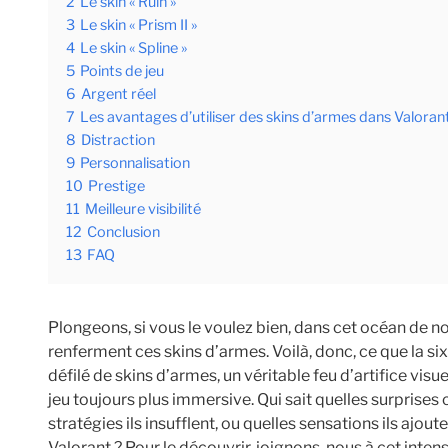
2
Le skin « Ruin »
3
Le skin « Prism II »
4
Le skin « Spline »
5
Points de jeu
6
Argent réel
7
Les avantages d’utiliser des skins d’armes dans Valoran
8
Distraction
9
Personnalisation
10
Prestige
11
Meilleure visibilité
12
Conclusion
13
FAQ
Plongeons, si vous le voulez bien, dans cet océan de 
renferment ces skins d’armes. Voilà, donc, ce que la si
défilé de skins d’armes, un véritable feu d’artifice vis
jeu toujours plus immersive. Qui sait quelles surprises 
stratégies ils insufflent, ou quelles sensations ils ajou
Valorant ? Pour le découvrir, joignons-nous à cet inte