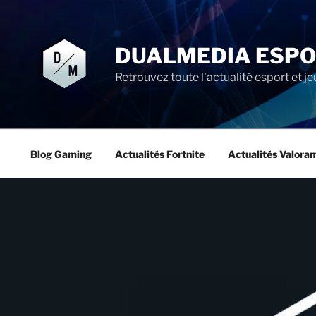
Aller
au
contenu
DUALMEDIA ESP
principal
Retrouvez toute l'actualité esport et je
Blog Gaming
Actualités Fortnite
Actualités Valoran