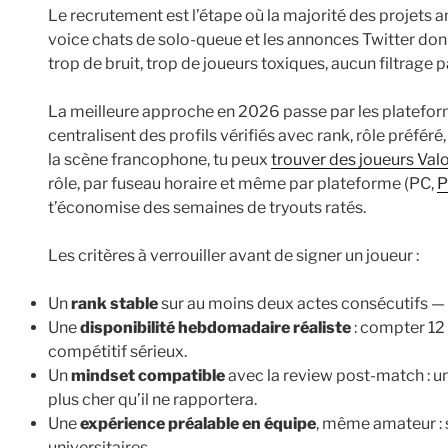
Le recrutement est l’étape où la majorité des projets a
voice chats de solo-queue et les annonces Twitter donn
trop de bruit, trop de joueurs toxiques, aucun filtrage p
La meilleure approche en 2026 passe par les platefor
centralisent des profils vérifiés avec rank, rôle préféré
la scène francophone, tu peux
trouver des joueurs Val
rôle, par fuseau horaire et même par plateforme (PC,
P
t’économise des semaines de tryouts ratés.
Les critères à verrouiller avant de signer un joueur :
Un
rank stable
sur au moins deux actes consécutifs — p
Une
disponibilité hebdomadaire réaliste
: compter 12
compétitif sérieux.
Un
mindset compatible
avec la review post-match : un
plus cher qu’il ne rapportera.
Une
expérience préalable en équipe
, même amateur : 
universitaires.