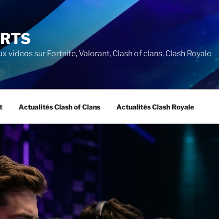
ORTS
ux videos sur Fortnite, Valorant, Clash of clans, Clash Royale
t
Actualités Clash of Clans
Actualités Clash Royale