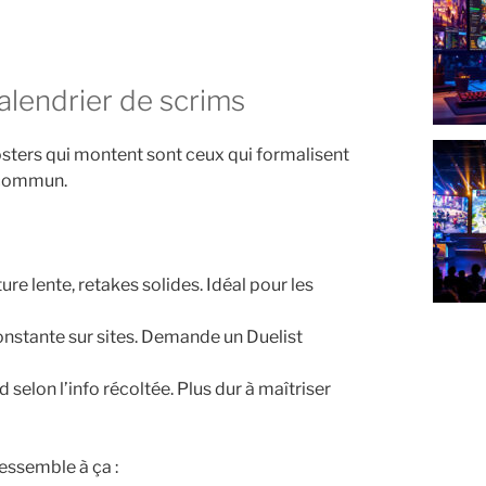
 calendrier de scrims
 rosters qui montent sont ceux qui formalisent
t commun.
re lente, retakes solides. Idéal pour les
nstante sur sites. Demande un Duelist
lon l’info récoltée. Plus dur à maîtriser
essemble à ça :