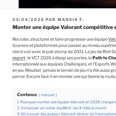
PUBLIÉ
23/04/2026
PAR
MANSIK F.
LE
Monter une équipe Valorant compétitive 
Recruter, structurer et faire progresser une équipe
Val
tournois et plateformes pour passer au niveau supérieu
rien à voir avec le pub stomp de 2021. Le jeu de Riot 
esport
: le VCT 2026 a élargi ses portes, le
Path to Ch
internationale aux équipes Challengers, et l’Esports W
en jeu. Résultat : jamais le terrain de jeu n’a été aussi
percer. Encore faut-il en monter une qui tienne la route.
Contenus
masquer
1
Pourquoi monter une équipe Valorant en 2026 change 
2
Composer un roster équilibré : les 4 rôles à couvrir
3
Où trouver des joueurs Valorant sérieux (et francophon