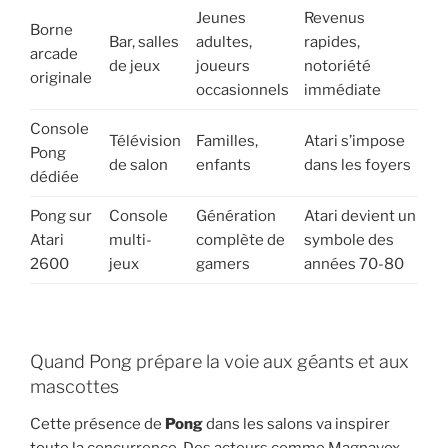
Jeunes
Revenus
Borne
Bar, salles
adultes,
rapides,
arcade
de jeux
joueurs
notoriété
originale
occasionnels
immédiate
Console
Télévision
Familles,
Atari s’impose
Pong
de salon
enfants
dans les foyers
dédiée
Pong sur
Console
Génération
Atari devient un
Atari
multi-
complète de
symbole des
2600
jeux
gamers
années 70-80
Quand Pong prépare la voie aux géants et aux
mascottes
Cette présence de
Pong
dans les salons va inspirer