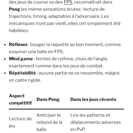
des jeux de course ou des
FPS
, reconnaîtrait dans
Pong
les même sensations brutes : lecture de
trajectoire, timing, adaptation à l’adversaire. Les
mécaniques n’ont pas vieilli, elles ont simplement été
habillées.
Réflexes
: bouger la raquette au bon moment, comme
esquiver une balle en FPS.
Mind game
: feintes de rythme, choix de l’angle,
exactement comme dans les jeux de combat.
Répétabilité
: aucune partie ne se ressemble, malgré
un cadre rigide.
Aspect
Dans Pong
Dans les jeux récents
compétitif
Anticiper le
Lire les patterns et
Lecture de
rebond de la
déplacements adverses
jeu
balle
en PvP