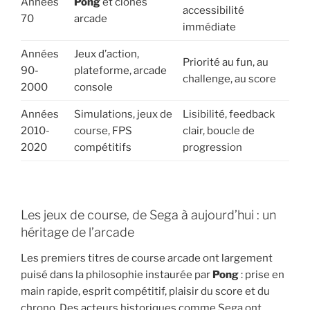
Années
Pong
et clones
accessibilité
70
arcade
immédiate
Années
Jeux d’action,
Priorité au fun, au
90-
plateforme, arcade
challenge, au score
2000
console
Années
Simulations, jeux de
Lisibilité, feedback
2010-
course, FPS
clair, boucle de
2020
compétitifs
progression
Les jeux de course, de Sega à aujourd’hui : un
héritage de l’arcade
Les premiers titres de course arcade ont largement
puisé dans la philosophie instaurée par
Pong
: prise en
main rapide, esprit compétitif, plaisir du score et du
chrono. Des acteurs historiques comme Sega ont