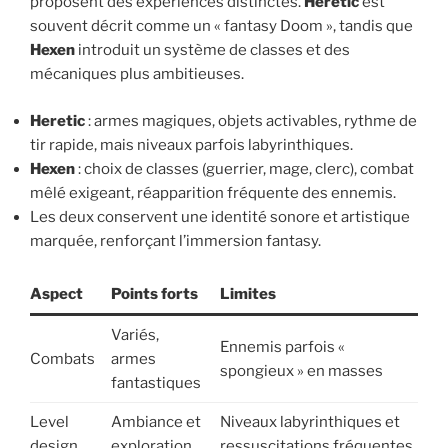
proposent des expériences distinctes.
Heretic
est
souvent décrit comme un « fantasy Doom », tandis que
Hexen
introduit un système de classes et des
mécaniques plus ambitieuses.
Heretic
: armes magiques, objets activables, rythme de
tir rapide, mais niveaux parfois labyrinthiques.
Hexen
: choix de classes (guerrier, mage, clerc), combat
mêlé exigeant, réapparition fréquente des ennemis.
Les deux conservent une identité sonore et artistique
marquée, renforçant l’immersion fantasy.
Aspect
Points forts
Limites
Variés,
Ennemis parfois «
Combats
armes
spongieux » en masses
fantastiques
Level
Ambiance et
Niveaux labyrinthiques et
design
exploration
ressuscitations fréquentes