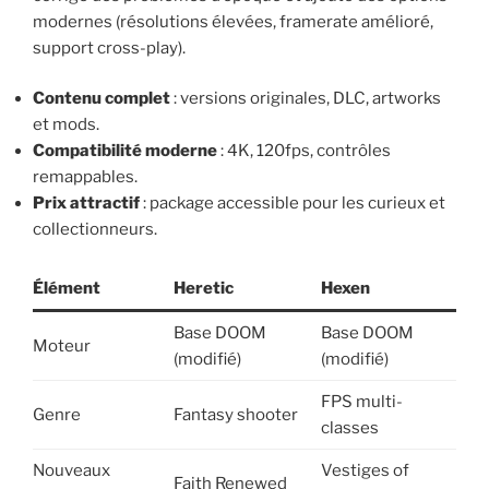
modernes (résolutions élevées, framerate amélioré,
support cross-play).
Contenu complet
: versions originales, DLC, artworks
et mods.
Compatibilité moderne
: 4K, 120fps, contrôles
remappables.
Prix attractif
: package accessible pour les curieux et
collectionneurs.
Élément
Heretic
Hexen
Base DOOM
Base DOOM
Moteur
(modifié)
(modifié)
FPS multi-
Genre
Fantasy shooter
classes
Nouveaux
Vestiges of
Faith Renewed