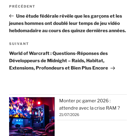
Navigation
Article
PRÉCÉDENT
de
précédent
Une étude fédérale révèle que les garçons et les
l’article
jeunes hommes ont doublé leur temps de jeu vidéo
hebdomadaire au cours des quinze dernières années.
Article
SUIVANT
suivant
World of Warcraft : Questions-Réponses des
Développeurs de Midnight – Raids, Habitat,
Extensions, Profondeurs et Bien Plus Encore
Monter pc gamer 2026 :
attendre avec la crise RAM ?
21/07/2026