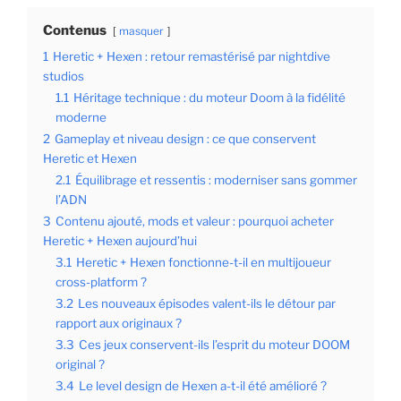
Contenus
masquer
1
Heretic + Hexen : retour remastérisé par nightdive
studios
1.1
Héritage technique : du moteur Doom à la fidélité
moderne
2
Gameplay et niveau design : ce que conservent
Heretic et Hexen
2.1
Équilibrage et ressentis : moderniser sans gommer
l’ADN
3
Contenu ajouté, mods et valeur : pourquoi acheter
Heretic + Hexen aujourd’hui
3.1
Heretic + Hexen fonctionne-t-il en multijoueur
cross-platform ?
3.2
Les nouveaux épisodes valent-ils le détour par
rapport aux originaux ?
3.3
Ces jeux conservent-ils l’esprit du moteur DOOM
original ?
3.4
Le level design de Hexen a-t-il été amélioré ?