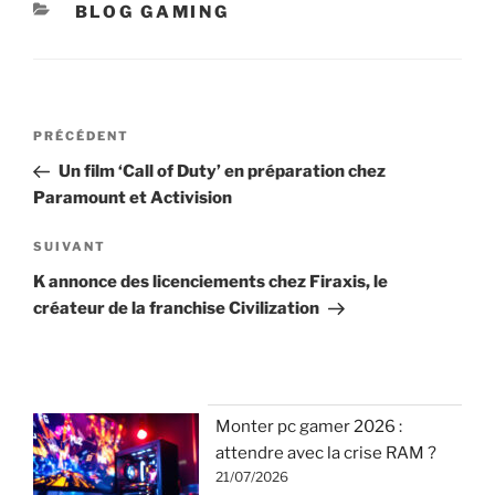
CATÉGORIES
BLOG GAMING
Navigation
Article
PRÉCÉDENT
de
précédent
Un film ‘Call of Duty’ en préparation chez
l’article
Paramount et Activision
Article
SUIVANT
suivant
K annonce des licenciements chez Firaxis, le
créateur de la franchise Civilization
Monter pc gamer 2026 :
attendre avec la crise RAM ?
21/07/2026