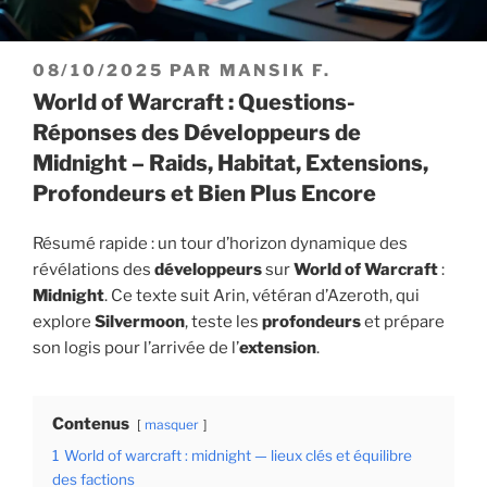
PUBLIÉ
08/10/2025
PAR
MANSIK F.
LE
World of Warcraft : Questions-
Réponses des Développeurs de
Midnight – Raids, Habitat, Extensions,
Profondeurs et Bien Plus Encore
Résumé rapide : un tour d’horizon dynamique des
révélations des
développeurs
sur
World of Warcraft
:
Midnight
. Ce texte suit Arin, vétéran d’Azeroth, qui
explore
Silvermoon
, teste les
profondeurs
et prépare
son logis pour l’arrivée de l’
extension
.
Contenus
masquer
1
World of warcraft : midnight — lieux clés et équilibre
des factions