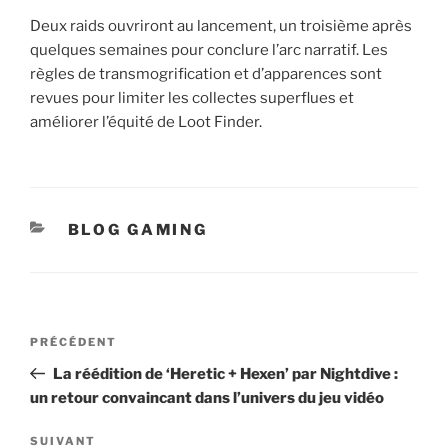
Deux raids ouvriront au lancement, un troisième après
quelques semaines pour conclure l’arc narratif. Les
règles de transmogrification et d’apparences sont
revues pour limiter les collectes superflues et
améliorer l’équité de Loot Finder.
CATÉGORIES
BLOG GAMING
Navigation
Article
PRÉCÉDENT
de
précédent
La réédition de ‘Heretic + Hexen’ par Nightdive :
l’article
un retour convaincant dans l’univers du jeu vidéo
Article
SUIVANT