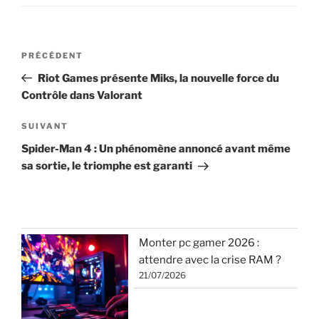
Navigation
Article
PRÉCÉDENT
de
précédent
Riot Games présente Miks, la nouvelle force du
l’article
Contrôle dans Valorant
Article
SUIVANT
suivant
Spider-Man 4 : Un phénomène annoncé avant même
sa sortie, le triomphe est garanti
Monter pc gamer 2026 :
attendre avec la crise RAM ?
21/07/2026