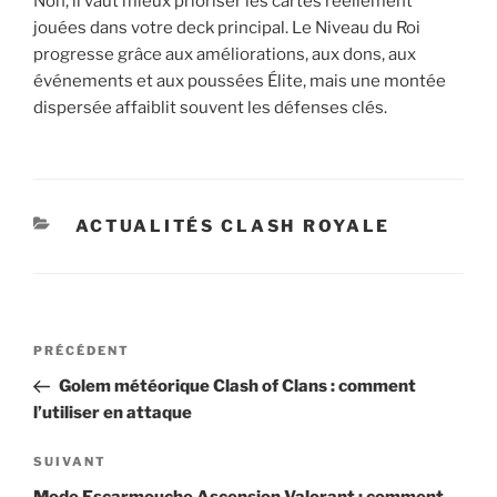
Non, il vaut mieux prioriser les cartes réellement
jouées dans votre deck principal. Le Niveau du Roi
progresse grâce aux améliorations, aux dons, aux
événements et aux poussées Élite, mais une montée
dispersée affaiblit souvent les défenses clés.
CATÉGORIES
ACTUALITÉS CLASH ROYALE
Navigation
Article
PRÉCÉDENT
de
précédent
Golem météorique Clash of Clans : comment
l’article
l’utiliser en attaque
Article
SUIVANT
suivant
Mode Escarmouche Ascension Valorant : comment